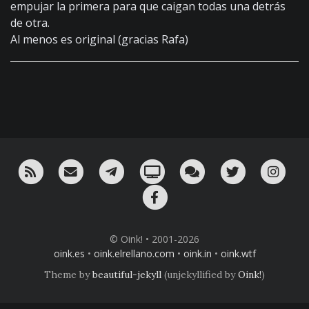
empujar la primera para que caigan todas una detrás
de otra.
Al menos es original (gracias Rafa)
RSS
¡Mándame un email!
¡Nuestro canal en Telegram!
Oink! TV
Charla con nosotros 
Twitter
Ins
Facebook
© Oink! • 2001-2026
oink.es
•
oink.elrellano.com
•
oink.in
•
oink.wtf
Theme by
beautiful-jekyll
(unjekyllified by
Oink!
)