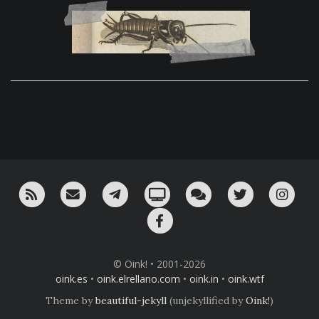
RSS
¡Mándame un email!
¡Nuestro canal en Telegram!
Oink! TV
Charla con nosotros 
Twitter
Ins
Facebook
© Oink! • 2001-2026
oink.es
•
oink.elrellano.com
•
oink.in
•
oink.wtf
Theme by
beautiful-jekyll
(unjekyllified by
Oink!
)