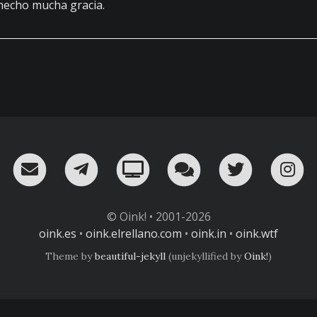
echo mucha gracia.
RSS
¡Mándame un email!
¡Nuestro canal en Telegram!
Oink! TV
Charla con nosot
Twitter
I
© Oink! • 2001-2026
oink.es
•
oink.elrellano.com
•
oink.in
•
oink.wtf
Theme by
beautiful-jekyll
(unjekyllified by
Oink!
)