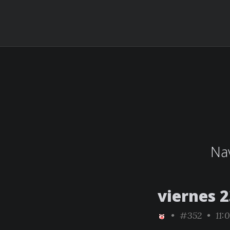
Nav
viernes 
•
#352
• 11: