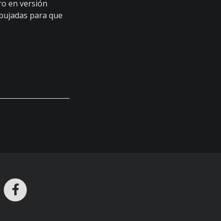
ro en versión
bujadas para que
ros en Telegram
nstagram
Facebook