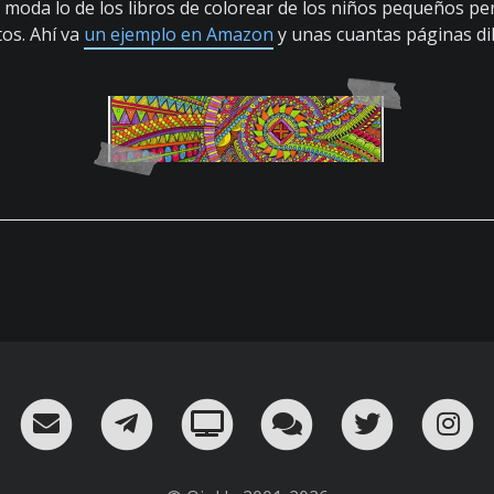
 moda lo de los libros de colorear de los niños pequeños pe
os. Ahí va
un ejemplo en Amazon
y unas cuantas páginas di
RSS
¡Mándame un email!
¡Nuestro canal en Telegram!
Oink! TV
Charla con nosot
Twitter
I