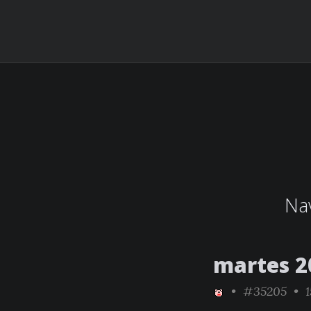
Nav
martes 2
•
#35205
• 1