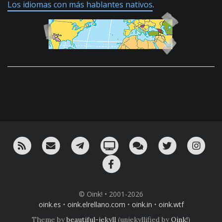
Los idiomas con más hablantes nativos
.
RSS
¡Mándame un email!
¡Nuestro canal en Telegram!
Oink! TV
Charla con nosotros 
Twitter
Ins
Facebook
© Oink! • 2001-2026
oink.es
•
oink.elrellano.com
•
oink.in
•
oink.wtf
Theme by
beautiful-jekyll
(unjekyllified by
Oink!
)