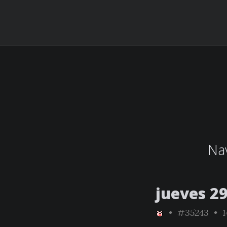
Nav
jueves 2
•
#35243
• 1