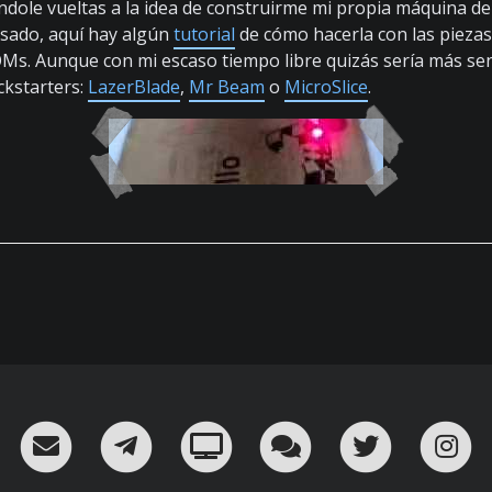
ndole vueltas a la idea de construirme mi propia máquina de 
esado, aquí hay algún
tutorial
de cómo hacerla con las pieza
Ms. Aunque con mi escaso tiempo libre quizás sería más se
ckstarters:
LazerBlade
,
Mr Beam
o
MicroSlice
.
RSS
¡Mándame un email!
¡Nuestro canal en Telegram!
Oink! TV
Charla con nosot
Twitter
I