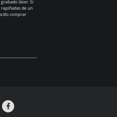
grabado láser. Si
s rapiñadas de un
ncillo comprar
ros en Telegram
nstagram
Facebook