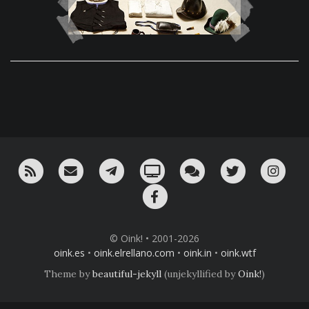
RSS
¡Mándame un email!
¡Nuestro canal en Telegram!
Oink! TV
Charla con nosotros 
Twitter
Ins
Facebook
© Oink! • 2001-2026
oink.es
•
oink.elrellano.com
•
oink.in
•
oink.wtf
Theme by
beautiful-jekyll
(unjekyllified by
Oink!
)