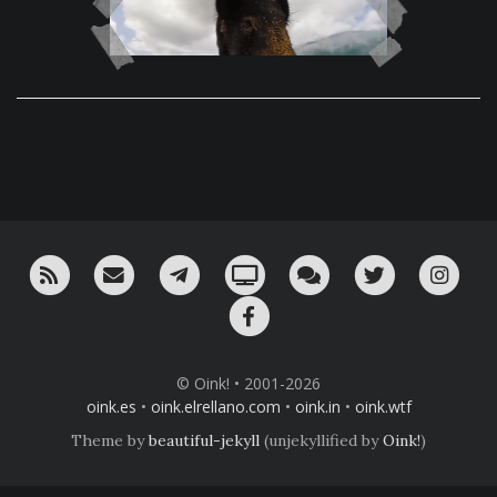
RSS
¡Mándame un email!
¡Nuestro canal en Telegram!
Oink! TV
Charla con nosotros 
Twitter
Ins
Facebook
© Oink! • 2001-2026
oink.es
•
oink.elrellano.com
•
oink.in
•
oink.wtf
Theme by
beautiful-jekyll
(unjekyllified by
Oink!
)