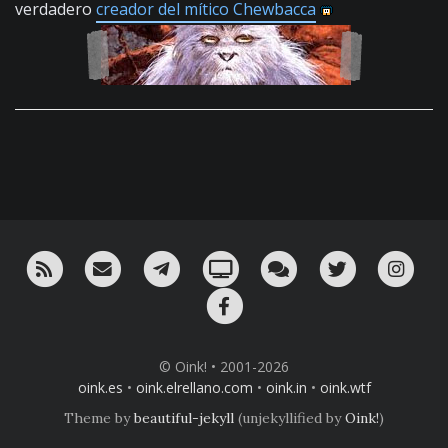
verdadero
creador del mítico Chewbacca
RSS
¡Mándame un email!
¡Nuestro canal en Telegram!
Oink! TV
Charla con nosotros 
Twitter
Ins
Facebook
© Oink! • 2001-2026
oink.es
•
oink.elrellano.com
•
oink.in
•
oink.wtf
Theme by
beautiful-jekyll
(unjekyllified by
Oink!
)