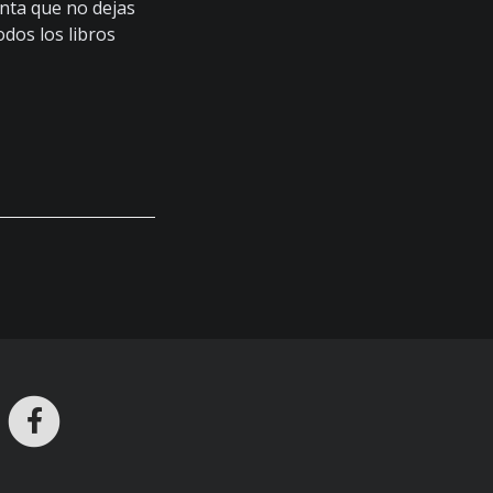
nta que no dejas
odos los libros
ros en Telegram
nstagram
Facebook