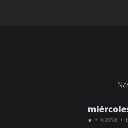
Nav
miércole
•
#35786
• 1