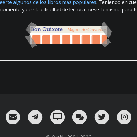
leerte algunos de los libros más populares
. Teniendo en cue
momento y que la dificultad de lectura fuese la misma para t
RSS
¡Mándame un email!
¡Nuestro canal en Telegram!
Oink! TV
Charla con nosot
Twitter
I