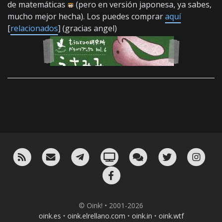
de matemáticas
(pero en versión japonesa, ya sabes,
mucho mejor hecha). Los puedes comprar
aquí
[
relacionados
] (gracias angel)
RSS
¡Mándame un email!
¡Nuestro canal en Telegram!
Oink! TV
Charla con nosotros 
Twitter
Ins
Facebook
© Oink! • 2001-2026
oink.es
•
oink.elrellano.com
•
oink.in
•
oink.wtf