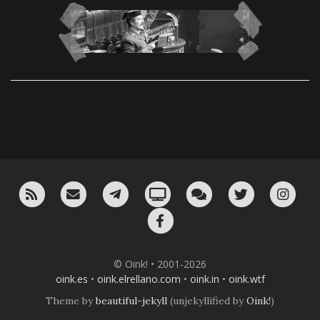
RSS
¡Mándame un email!
¡Nuestro canal en Telegram!
Oink! TV
Charla con nosotros 
Twitter
Ins
Facebook
© Oink! • 2001-2026
oink.es
•
oink.elrellano.com
•
oink.in
•
oink.wtf
Theme by
beautiful-jekyll
(unjekyllified by
Oink!
)