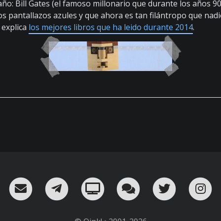
ño: Bill Gates (el famoso millonario que durante los años 9
s pantallazos azules y que ahora es tan filántropo que nadi
 explica
los mejores libros que ha leido durante 2014
.
RSS
¡Mándame un email!
¡Nuestro canal en Telegram!
Oink! TV
Charla con nosot
Twitter
I