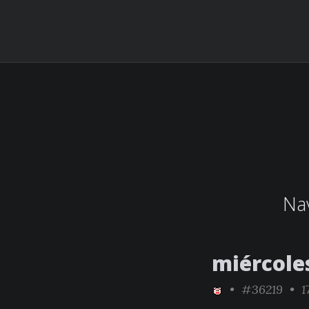
Nav
miércole
•
#36219
• 17