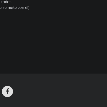
0 todos
e se mete con él)
ros en Telegram
nstagram
Facebook