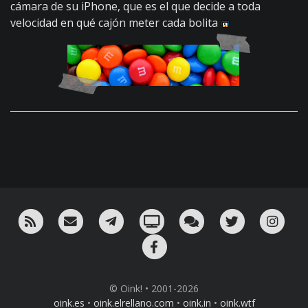
cámara de su iPhone, que es el que decide a toda
velocidad en qué cajón meter cada bolita
RSS
¡Mándame un email!
¡Nuestro canal en Telegram!
Oink! TV
Charla con nosotros 
Twitter
Ins
Facebook
© Oink! • 2001-2026
oink.es
•
oink.elrellano.com
•
oink.in
•
oink.wtf