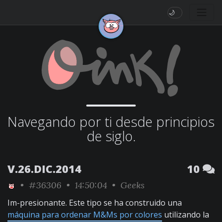
🌙
Navegando por ti desde principios
de siglo.
V.26.DIC.2014
10
•
#36306
• 14:50:04 •
Geeks
Im-presionante. Este tipo se ha construido una
máquina para ordenar M&Ms por colores
utilizando la