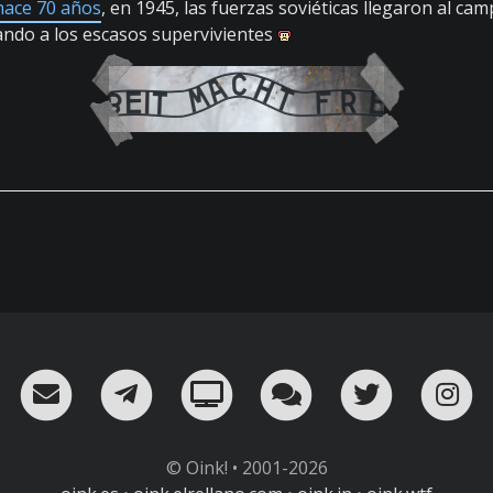
hace 70 años
, en 1945, las fuerzas soviéticas llegaron al ca
ando a los escasos supervivientes
RSS
¡Mándame un email!
¡Nuestro canal en Telegram!
Oink! TV
Charla con nosot
Twitter
I
© Oink! • 2001-2026