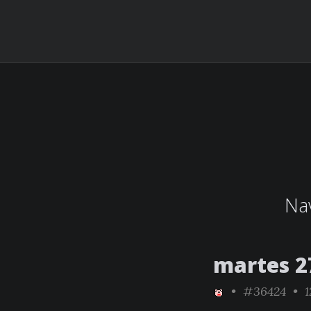
Nav
martes 2
•
#36424
• 1