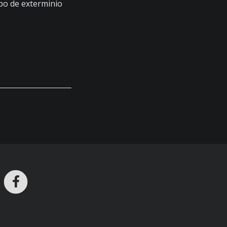
mpo de exterminio
ros en Telegram
nstagram
Facebook