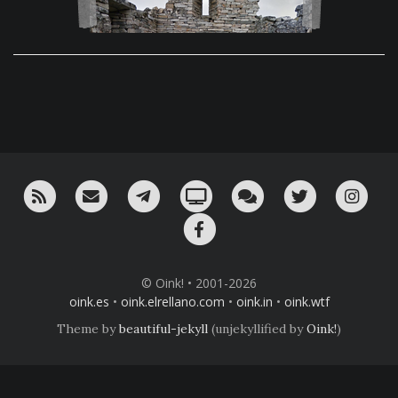
RSS
¡Mándame un email!
¡Nuestro canal en Telegram!
Oink! TV
Charla con nosotros 
Twitter
Ins
Facebook
© Oink! • 2001-2026
oink.es
•
oink.elrellano.com
•
oink.in
•
oink.wtf
Theme by
beautiful-jekyll
(unjekyllified by
Oink!
)