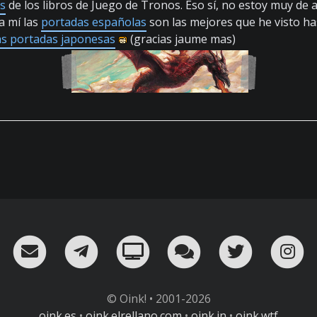
s
de los libros de Juego de Tronos. Eso sí, no estoy muy de 
a mí las
portadas españolas
son las mejores que he visto h
as portadas japonesas
(gracias jaume mas)
RSS
¡Mándame un email!
¡Nuestro canal en Telegram!
Oink! TV
Charla con nosot
Twitter
I
© Oink! • 2001-2026
oink.es
•
oink.elrellano.com
•
oink.in
•
oink.wtf