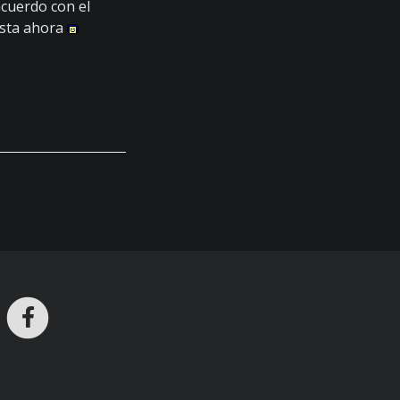
acuerdo con el
asta ahora
ros en Telegram
nstagram
Facebook