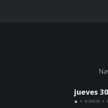
Nav
jueves 30
•
#36936
• 1