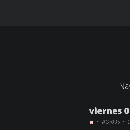
Nav
viernes 0
•
#37095
• 1