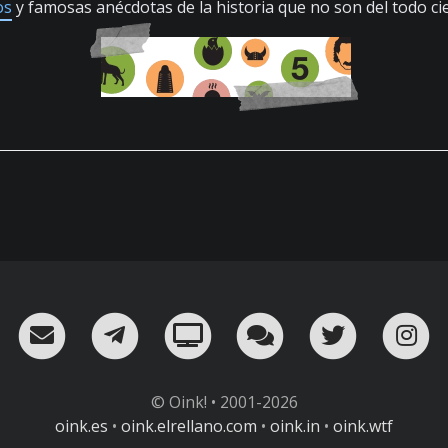
os
y famosas anécdotas de la historia que no son del todo cie
RSS
¡Mándame un email!
¡Nuestro canal en Telegram!
Oink! TV
Charla con nosot
Twitter
I
© Oink! • 2001-2026
oink.es
•
oink.elrellano.com
•
oink.in
•
oink.wtf