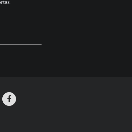
rtas.
ros en Telegram
nstagram
Facebook