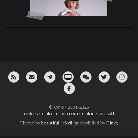
RSS
¡Mándame un email!
¡Nuestro canal en Telegram!
Oink! TV
Charla con nosotros 
Twitter
Ins
Facebook
© Oink! • 2001-2026
oink.es
•
oink.elrellano.com
•
oink.in
•
oink.wtf
Theme by
beautiful-jekyll
(unjekyllified by
Oink!
)