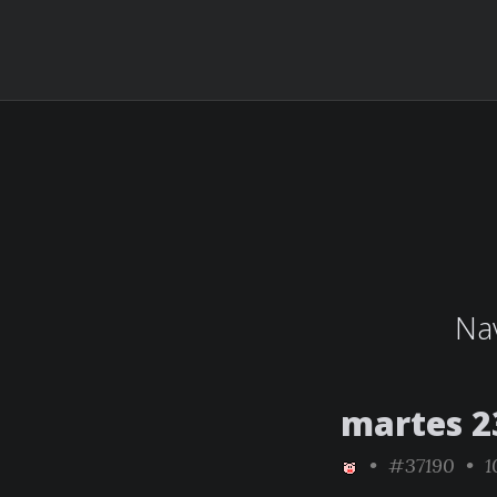
Nav
martes 2
•
#37190
• 10