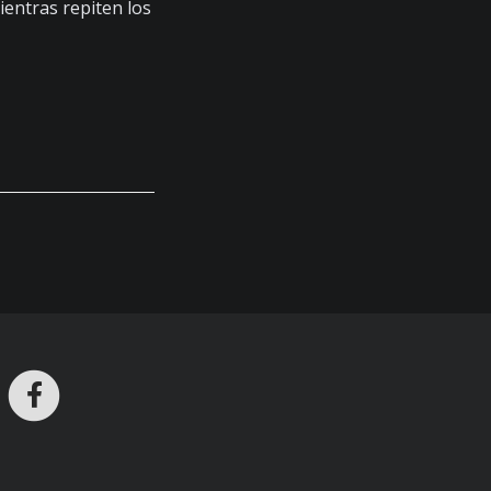
entras repiten los
ros en Telegram
nstagram
Facebook