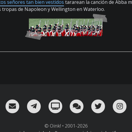
tos señores tan bien vestidos
tararean la canción de Abba mi
s tropas de Napoleon y Wellington en Waterloo.
RSS
¡Mándame un email!
¡Nuestro canal en Telegram!
Oink! TV
Charla con nosot
Twitter
I
© Oink! • 2001-2026