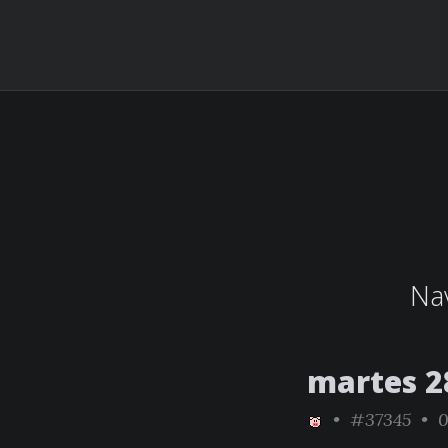
Nav
martes 28
•
#37345
• 0