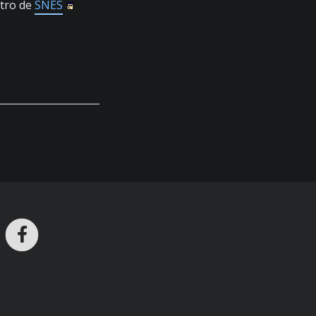
tro de
SNES
ros en Telegram
nstagram
Facebook