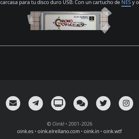
carcasa para tu disco duro USB: Con un cartucho de
NES
y o
RSS
¡Mándame un email!
¡Nuestro canal en Telegram!
Oink! TV
Charla con nosot
Twitter
I
© Oink! • 2001-2026
oink.es
•
oink.elrellano.com
•
oink.in
•
oink.wtf