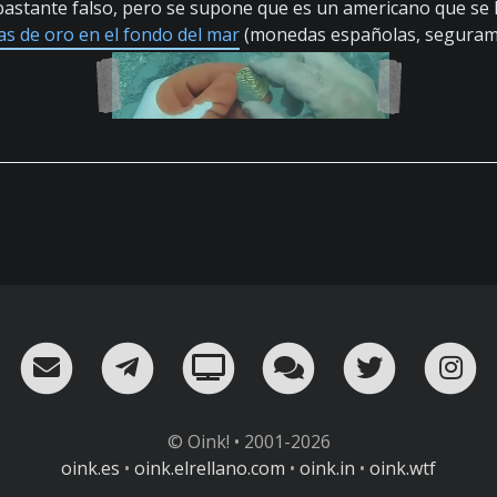
 bastante falso, pero se supone que es un americano que s
 de oro en el fondo del mar
(monedas españolas, seguram
RSS
¡Mándame un email!
¡Nuestro canal en Telegram!
Oink! TV
Charla con nosot
Twitter
I
© Oink! • 2001-2026
oink.es
•
oink.elrellano.com
•
oink.in
•
oink.wtf