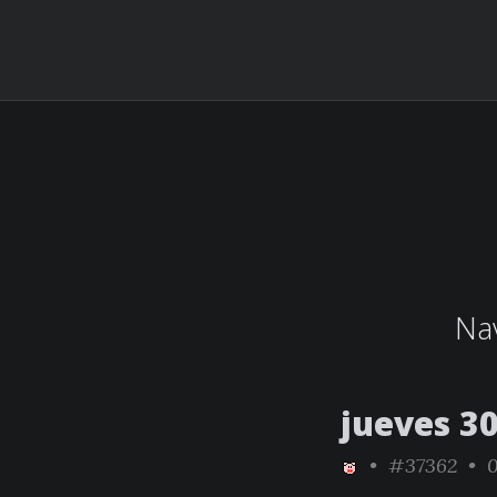
Nav
jueves 30
•
#37362
• 0