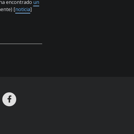
e ha encontrado
un
ente) [
noticia
]
ros en Telegram
nstagram
Facebook