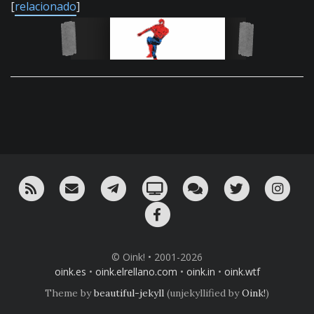
[
relacionado
]
RSS
¡Mándame un email!
¡Nuestro canal en Telegram!
Oink! TV
Charla con nosotros 
Twitter
Ins
Facebook
© Oink! • 2001-2026
oink.es
•
oink.elrellano.com
•
oink.in
•
oink.wtf
Theme by
beautiful-jekyll
(unjekyllified by
Oink!
)