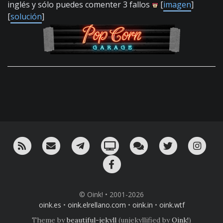
inglés y sólo puedes comenter 3 fallos
[
imagen
]
[
solución
]
RSS
¡Mándame un email!
¡Nuestro canal en Telegram!
Oink! TV
Charla con nosotros 
Twitter
Ins
Facebook
© Oink! • 2001-2026
oink.es
•
oink.elrellano.com
•
oink.in
•
oink.wtf
Theme by
beautiful-jekyll
(unjekyllified by
Oink!
)