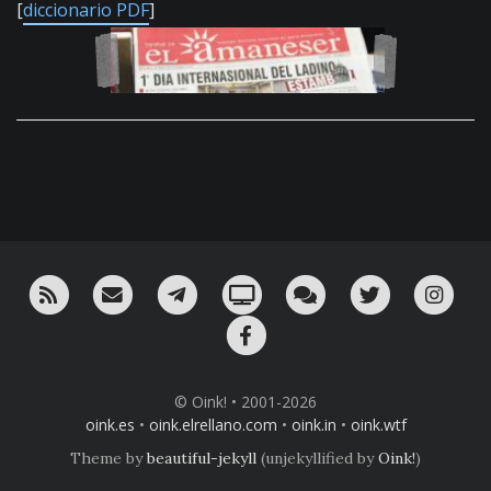
[
diccionario PDF
]
RSS
¡Mándame un email!
¡Nuestro canal en Telegram!
Oink! TV
Charla con nosotros 
Twitter
Ins
Facebook
© Oink! • 2001-2026
oink.es
•
oink.elrellano.com
•
oink.in
•
oink.wtf
Theme by
beautiful-jekyll
(unjekyllified by
Oink!
)