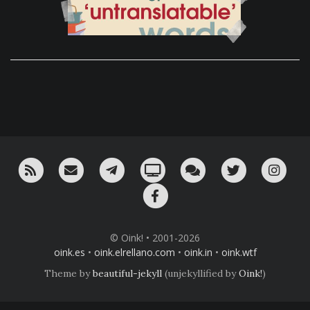
RSS
¡Mándame un email!
¡Nuestro canal en Telegram!
Oink! TV
Charla con nosotros 
Twitter
Ins
Facebook
© Oink! • 2001-2026
oink.es
•
oink.elrellano.com
•
oink.in
•
oink.wtf
Theme by
beautiful-jekyll
(unjekyllified by
Oink!
)