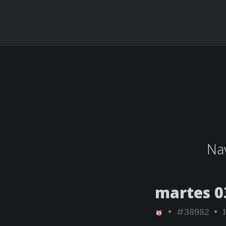
Nav
martes 0
•
#38982
• 1