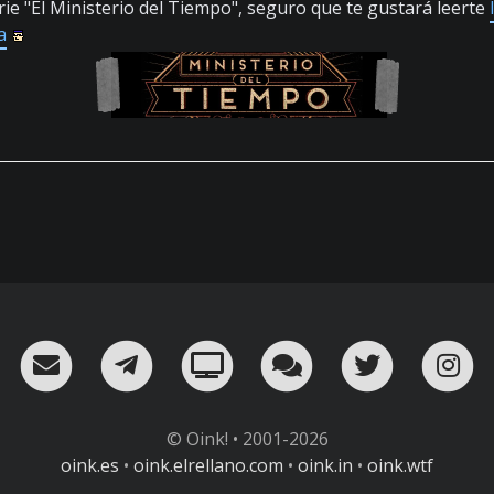
erie "El Ministerio del Tiempo", seguro que te gustará leerte
a
RSS
¡Mándame un email!
¡Nuestro canal en Telegram!
Oink! TV
Charla con nosot
Twitter
I
© Oink! • 2001-2026
oink.es
•
oink.elrellano.com
•
oink.in
•
oink.wtf