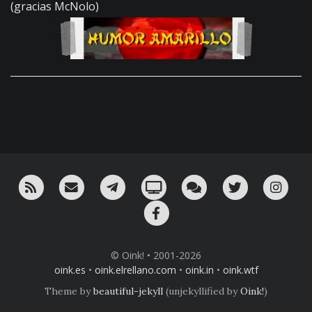
(gracias McNolo)
RSS
¡Mándame un email!
¡Nuestro canal en Telegram!
Oink! TV
Charla con nosotros 
Twitter
Ins
Facebook
© Oink! • 2001-2026
oink.es
•
oink.elrellano.com
•
oink.in
•
oink.wtf
Theme by
beautiful-jekyll
(unjekyllified by
Oink!
)