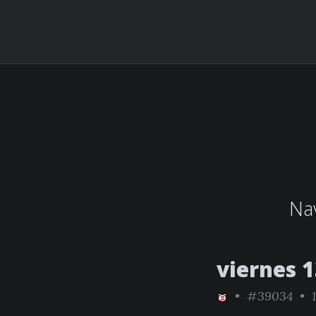
Nav
viernes 
•
#39034
• 1