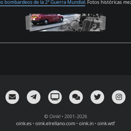
os bombardeos de la 2ª Guerra Mundial
. Fotos históricas me
RSS
¡Mándame un email!
¡Nuestro canal en Telegram!
Oink! TV
Charla con nosot
Twitter
I
© Oink! • 2001-2026
oink.es
•
oink.elrellano.com
•
oink.in
•
oink.wtf