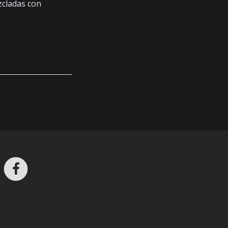
zcladas con
ros en Telegram
nstagram
Facebook