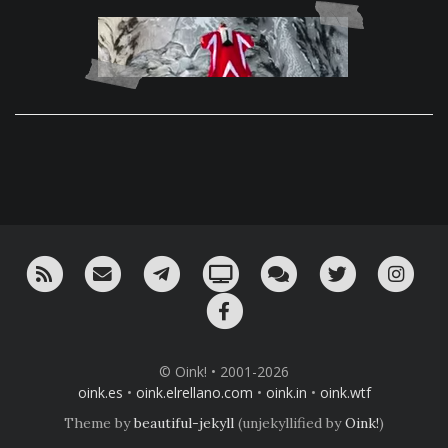
RSS
¡Mándame un email!
¡Nuestro canal en Telegram!
Oink! TV
Charla con nosotros 
Twitter
Ins
Facebook
© Oink! • 2001-2026
oink.es
•
oink.elrellano.com
•
oink.in
•
oink.wtf
Theme by
beautiful-jekyll
(unjekyllified by
Oink!
)