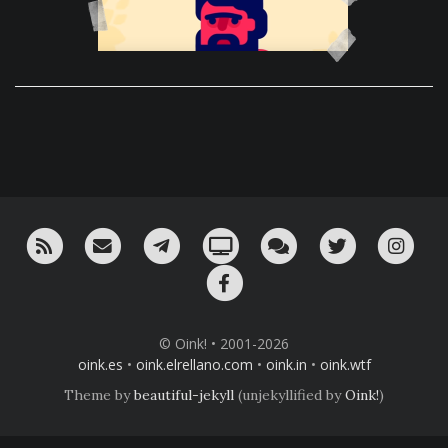
RSS
¡Mándame un email!
¡Nuestro canal en Telegram!
Oink! TV
Charla con nosotros 
Twitter
Ins
Facebook
© Oink! • 2001-2026
oink.es
•
oink.elrellano.com
•
oink.in
•
oink.wtf
Theme by
beautiful-jekyll
(unjekyllified by
Oink!
)