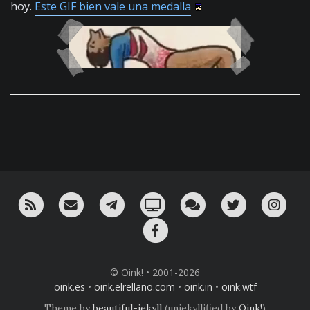
hoy.
Este GIF bien vale una medalla
RSS
¡Mándame un email!
¡Nuestro canal en Telegram!
Oink! TV
Charla con nosotros 
Twitter
Ins
Facebook
© Oink! • 2001-2026
oink.es
•
oink.elrellano.com
•
oink.in
•
oink.wtf
Theme by
beautiful-jekyll
(unjekyllified by
Oink!
)