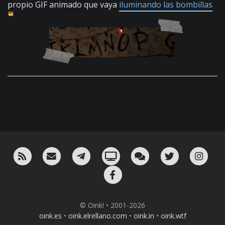
propio GIF animado que vaya
iluminando las bombillas
RSS
¡Mándame un email!
¡Nuestro canal en Telegram!
Oink! TV
Charla con nosotros 
Twitter
Ins
Facebook
© Oink! • 2001-2026
oink.es
•
oink.elrellano.com
•
oink.in
•
oink.wtf