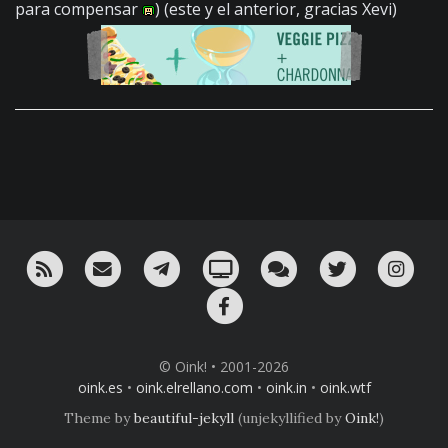
para compensar
) (este y el anterior, gracias Xevi)
RSS
¡Mándame un email!
¡Nuestro canal en Telegram!
Oink! TV
Charla con nosotros 
Twitter
Ins
Facebook
© Oink! • 2001-2026
oink.es
•
oink.elrellano.com
•
oink.in
•
oink.wtf
Theme by
beautiful-jekyll
(unjekyllified by
Oink!
)