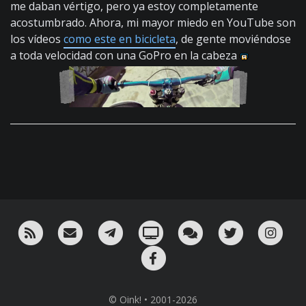
me daban vértigo, pero ya estoy completamente
acostumbrado. Ahora, mi mayor miedo en YouTube son
los vídeos
como este en bicicleta
, de gente moviéndose
a toda velocidad con una GoPro en la cabeza
RSS
¡Mándame un email!
¡Nuestro canal en Telegram!
Oink! TV
Charla con nosotros 
Twitter
Ins
Facebook
© Oink! • 2001-2026