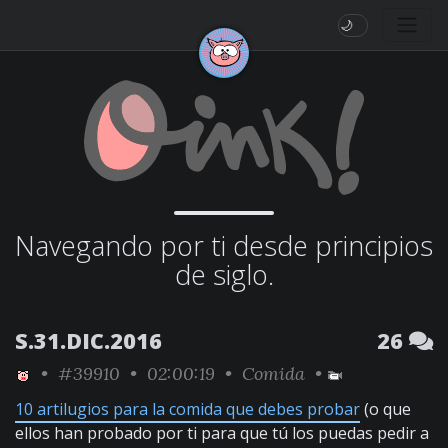
🌙
Navegando por ti desde principios
de siglo.
S.31.DIC.2016
26
•
#39910
• 02:00:19 •
Comida
•
10 artilugios para la comida que debes probar
(o que
ellos han probado por ti para que tú los puedas pedir a