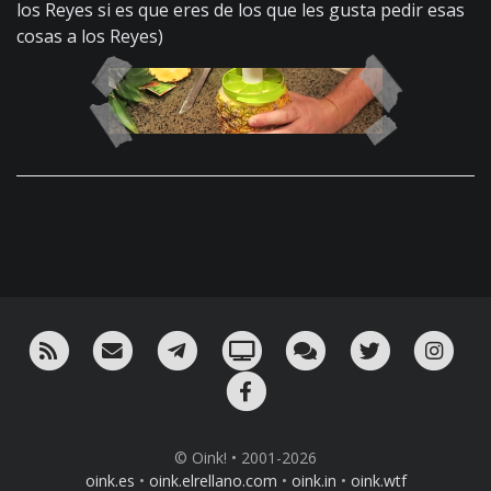
los Reyes si es que eres de los que les gusta pedir esas
cosas a los Reyes)
RSS
¡Mándame un email!
¡Nuestro canal en Telegram!
Oink! TV
Charla con nosotros 
Twitter
Ins
Facebook
© Oink! • 2001-2026
oink.es
•
oink.elrellano.com
•
oink.in
•
oink.wtf