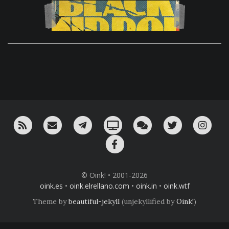
RSS
¡Mándame un email!
¡Nuestro canal en Telegram!
Oink! TV
Charla con nosotros 
Twitter
Ins
Facebook
© Oink! • 2001-2026
oink.es
•
oink.elrellano.com
•
oink.in
•
oink.wtf
Theme by
beautiful-jekyll
(unjekyllified by
Oink!
)