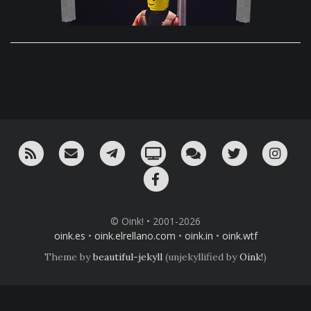
RSS
¡Mándame un email!
¡Nuestro canal en Telegram!
Oink! TV
Charla con nosotros 
Twitter
Ins
Facebook
© Oink! • 2001-2026
oink.es
•
oink.elrellano.com
•
oink.in
•
oink.wtf
Theme by
beautiful-jekyll
(unjekyllified by
Oink!
)