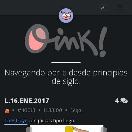
🌙
Navegando por ti desde principios
de siglo.
L.16.ENE.2017
4
•
#40013
• 11:33:00 •
Lego
Construye
con piezas tipo Lego.