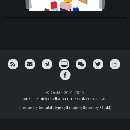
RSS
¡Mándame un email!
¡Nuestro canal en Telegram!
Oink! TV
Charla con nosotros 
Twitter
Ins
Facebook
© Oink! • 2001-2026
oink.es
•
oink.elrellano.com
•
oink.in
•
oink.wtf
Theme by
beautiful-jekyll
(unjekyllified by
Oink!
)