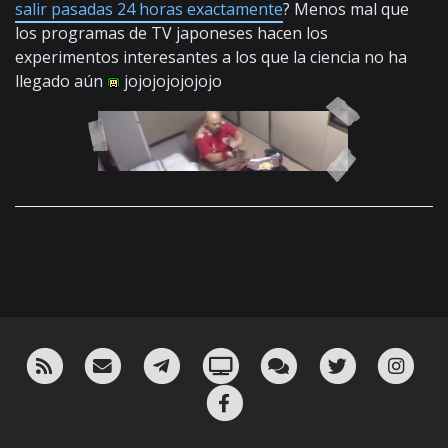
salir pasadas 24 horas exactamente
? Menos mal que
los programas de TV japoneses hacen los
experimentos interesantes a los que la ciencia no ha
llegado aún
jojojojojojojo
RSS
¡Mándame un email!
¡Nuestro canal en Telegram!
Oink! TV
Charla con nosotros 
Twitter
Ins
Facebook