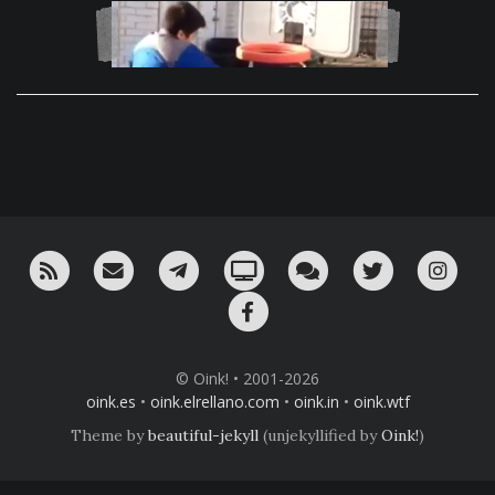
RSS
¡Mándame un email!
¡Nuestro canal en Telegram!
Oink! TV
Charla con nosotros 
Twitter
Ins
Facebook
© Oink! • 2001-2026
oink.es
•
oink.elrellano.com
•
oink.in
•
oink.wtf
Theme by
beautiful-jekyll
(unjekyllified by
Oink!
)