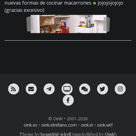
nuevas formas de cocinar macarrones
jojojojojojo
(gracias excesivo)
RSS
¡Mándame un email!
¡Nuestro canal en Telegram!
Oink! TV
Charla con nosotros 
Twitter
Ins
Facebook
© Oink! • 2001-2026
oink.es
•
oink.elrellano.com
•
oink.in
•
oink.wtf
Theme by
beautiful-jekyll
(unjekyllified by
Oink!
)