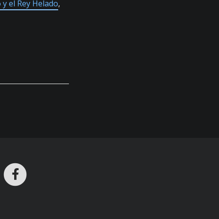
 y el Rey Helado
,
ros en Telegram
nstagram
Facebook