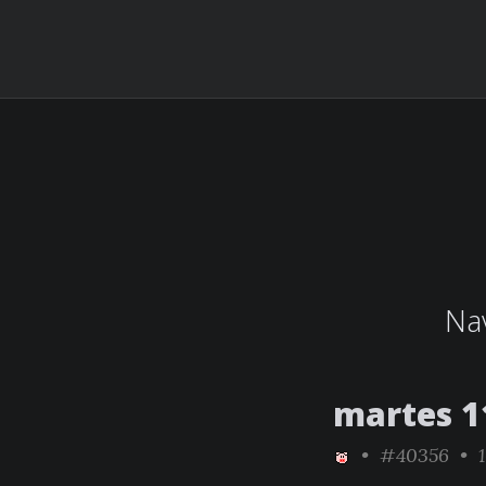
Nav
martes 11
•
#40356
• 1