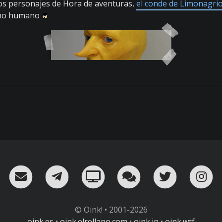
Los personajes de Hora de aventuras,
el conde de Limonagrio
smo humano
RSS
¡Mándame un email!
¡Nuestro canal en Telegram!
Oink! TV
Charla con nosot
Twitter
I
© Oink! • 2001-2026
oink.es
•
oink.elrellano.com
•
oink.in
•
oink.wtf