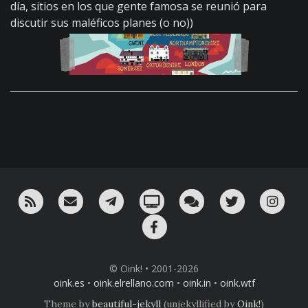
día, sitios en los que gente famosa se reunió para
discutir sus maléficos planes (o no))
RSS
¡Mándame un email!
¡Nuestro canal en Telegram!
Oink! TV
Charla con nosotros 
Twitter
Ins
Facebook
© Oink! • 2001-2026
oink.es
•
oink.elrellano.com
•
oink.in
•
oink.wtf
Theme by
beautiful-jekyll
(unjekyllified by
Oink!
)