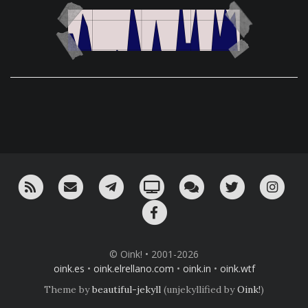
RSS
¡Mándame un email!
¡Nuestro canal en Telegram!
Oink! TV
Charla con nosotros 
Twitter
Ins
Facebook
© Oink! • 2001-2026
oink.es
•
oink.elrellano.com
•
oink.in
•
oink.wtf
Theme by
beautiful-jekyll
(unjekyllified by
Oink!
)