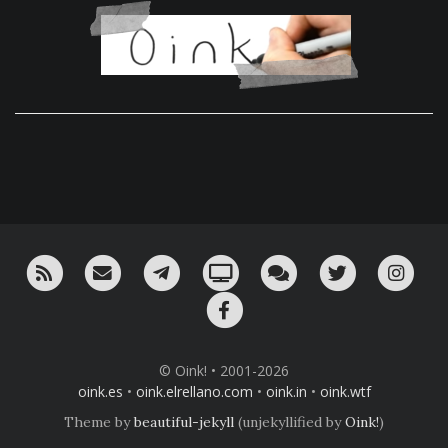
RSS
¡Mándame un email!
¡Nuestro canal en Telegram!
Oink! TV
Charla con nosotros 
Twitter
Ins
Facebook
© Oink! • 2001-2026
oink.es
•
oink.elrellano.com
•
oink.in
•
oink.wtf
Theme by
beautiful-jekyll
(unjekyllified by
Oink!
)