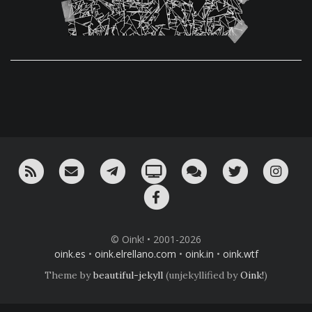
RSS
¡Mándame un email!
¡Nuestro canal en Telegram!
Oink! TV
Charla con nosotros 
Twitter
Ins
Facebook
© Oink! • 2001-2026
oink.es
•
oink.elrellano.com
•
oink.in
•
oink.wtf
Theme by
beautiful-jekyll
(unjekyllified by
Oink!
)