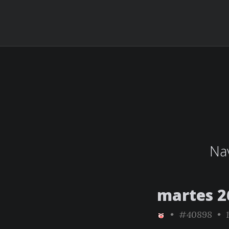
Nav
martes 2
•
#40898
• 1