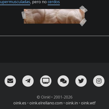
supermusculadas
, pero no
cerdos
RSS
¡Mándame un email!
¡Nuestro canal en Telegram!
Oink! TV
Charla con nosot
Twitter
I
© Oink! • 2001-2026
oink.es
•
oink.elrellano.com
•
oink.in
•
oink.wtf