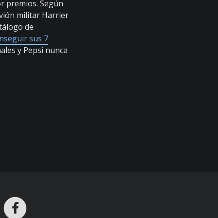
or premios. Según
ión militar Harrier
atálogo de
nseguir sus 7
unales y Pepsi nunca
ros en Telegram
nstagram
Facebook