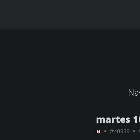
Nav
martes 1
•
#40939
• 1