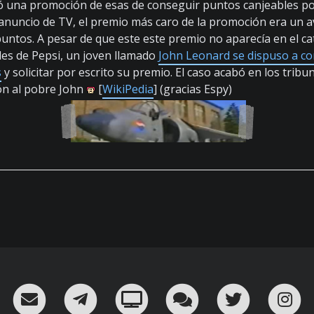
có una promoción de esas de conseguir puntos canjeables p
anuncio de TV, el premio más caro de la promoción era un av
puntos. A pesar de que este este premio no aparecía en el c
es de Pepsi, un joven llamado
John Leonard se dispuso a co
s
y solicitar por escrito su premio. El caso acabó en los trib
ión al pobre John
[
WikiPedia
] (gracias Espy)
RSS
¡Mándame un email!
¡Nuestro canal en Telegram!
Oink! TV
Charla con nosot
Twitter
I