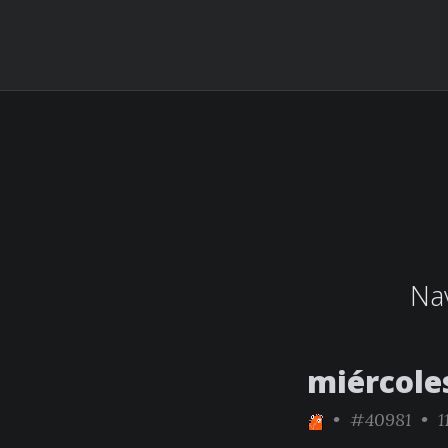
Nav
miércole
•
#40981
• 1