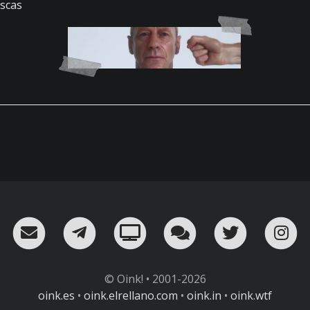
scas
RSS
¡Mándame un email!
¡Nuestro canal en Telegram!
Oink! TV
Charla con nosot
Twitter
I
© Oink! • 2001-2026
oink.es
•
oink.elrellano.com
•
oink.in
•
oink.wtf